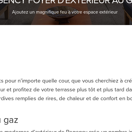
Ajoutez un magnifique feu à votre espace extérieur
s pour n’importe quelle cour, que vous cherchiez à cré
ur et profitez de votre terrasse plus tôt et plus tard da
ardives remplies de rires, de chaleur et de confort en
u gaz
rs modernes d’extérieur de Regency crée un nombre infi