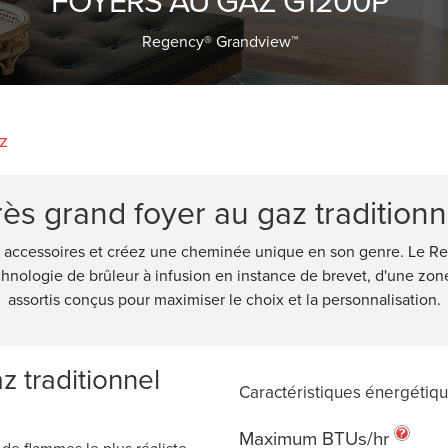
Regency® Grandview™
z
rès grand foyer au gaz traditionn
 accessoires et créez une cheminée unique en son genre. Le R
echnologie de brûleur à infusion en instance de brevet, d'une zone
assortis conçus pour maximiser le choix et la personnalisation.
z traditionnel
Caractéristiques énergétiq
Maximum BTUs/hr
e flammes le plus réaliste