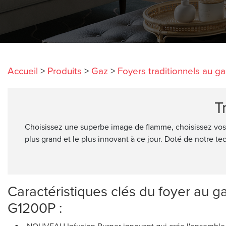
Accueil
>
Produits
>
Gaz
>
Foyers traditionnels au ga
T
Choisissez une superbe image de flamme, choisissez vos
plus grand et le plus innovant à ce jour. Doté de notre t
Caractéristiques clés du foyer au ga
G1200P :
NOUVEAU Infusion Burner innovant qui crée l'ensemble d