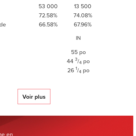
53 000
13 500
72.58%
74.08%
ide
66.58%
67.96%
IN
55 po
3
44
/
po
4
1
26
/
po
4
Voir plus
me en