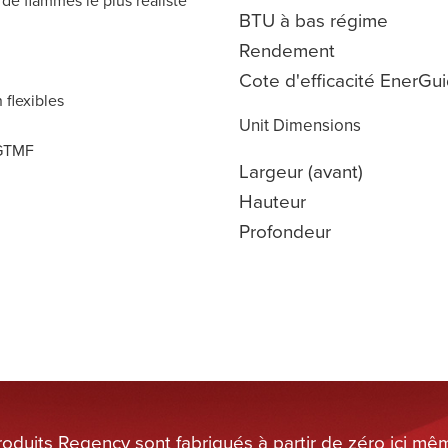
BTU à bas régime
Rendement
Cote d'efficacité EnerGu
 flexibles
Unit Dimensions
 GTMF
Largeur (avant)
Hauteur
Profondeur
roduits Regency sont fabriqués à partir de zéro ici mê