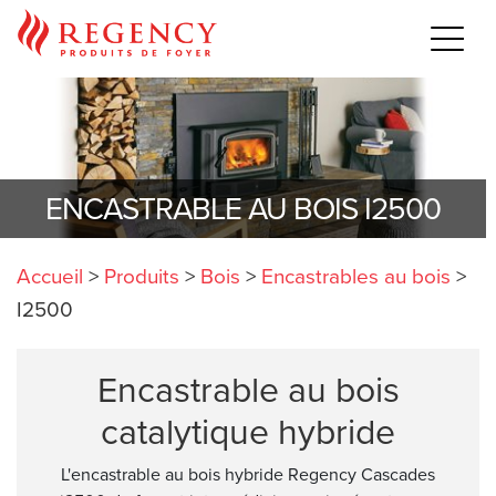
ENCASTRABLE AU BOIS I2500
Accueil
>
Produits
>
Bois
>
Encastrables au bois
>
I2500
Encastrable au bois
catalytique hybride
L'encastrable au bois hybride Regency Cascades