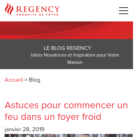
LE BLOG REGENCY
Idées Novatrices et Inspiration pour Votre
Maison
Accueil
>
Blog
Astuces pour commencer un
feu dans un foyer froid
janvier 28, 2019