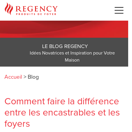
LE BLOG REGENCY
Idées Novatrices et Inspiration pour Votre
Maison
Accueil
>
Blog
Comment faire la différence
entre les encastrables et les
foyers