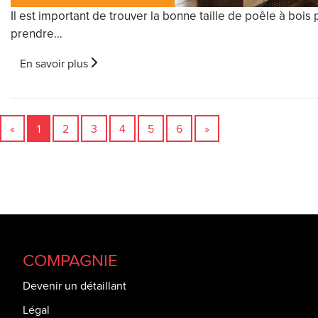
Il est important de trouver la bonne taille de poêle à boi
prendre…
En savoir plus
«
1
2
3
4
5
6
»
COMPAGNIE
Devenir un détaillant
Légal