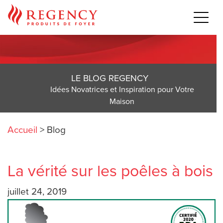
LE BLOG REGENCY
Idées Novatrices et Inspiration pour Votre
Maison
Accueil
>
Blog
La vérité sur les poêles à bois
juillet 24, 2019