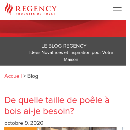
LE BLOG REGENCY
Idées Novatrices et Inspiration pour Votre
Maison
Accueil
>
Blog
De quelle taille de poêle à
bois ai-je besoin?
octobre 9, 2020