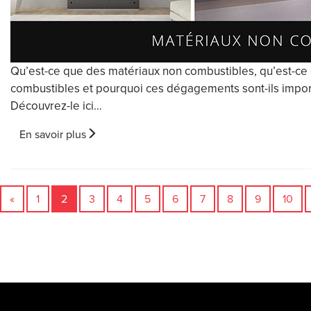
Qu’est-ce que des matériaux non combustibles, qu’est-ce
combustibles et pourquoi ces dégagements sont-ils import
Découvrez-le ici…
En savoir plus
«
1
2
3
4
5
6
7
8
9
10