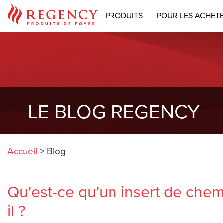
PRODUITS
POUR LES ACHET
LE BLOG REGENCY
Accueil
>
Blog
Qu'est-ce qu'un insert de che
il ?