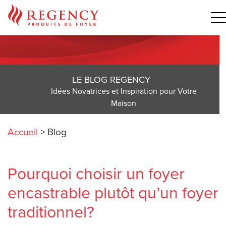
LE BLOG REGENCY
Idées Novatrices et Inspiration pour Votre
Maison
Accueil
>
Blog
Pourquoi choisir un foyer
encastrable plutôt qu’un foyer
traditionnel?