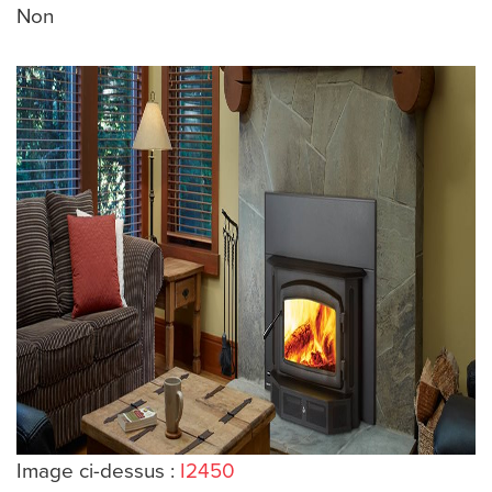
Non
Image ci-dessus :
I
2450